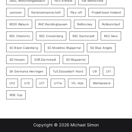
GRSC Mönchengladbach
HSV Krefeld
IGR Remscheid
Junioren
Nationalmannschaft
Play-off
Projektteam Holland
RESG Walsum
RHC Recklinghausen
Rollhockey
Rollkunstlauf
RSC Chemnitz
RSC Cronenberg
RSC Darmstadt
RSC Gera
SC Bison Calenberg
SC Moskitos Wuppertal
SG Blue Angels
SG Hessen
SGR Darmstadt
SG Wuppertal
SK Germania Herringen
TuS Düsseldorf-Nord
U9
U11
U13
U15
U17
U17w
VfL Hüls
Wettbewerb
WSE Cup
Copyright © 2026
Michael Simon