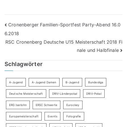
Beitragsnavigation
Cronenberger Familien-Sportfest Party-Abend 16.0
6.2018
RSC Cronenberg Deutsche U15 Meisterschaft 2018 Fi
nale und Halbfinale
Schlagwörter
A-Jugend
A-Jugend Damen
B-Jugend
Bundesliga
Deutsche Meisterschaft
DRIV-Länderpokal
DRIV-Pokal
ERG Iserlohn
ERSC Schwerte
Eurockey
Europameisterschaft
Events
Fotografie