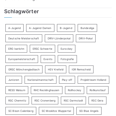
Schlagwörter
A-Jugend
A-Jugend Damen
B-Jugend
Bundesliga
Deutsche Meisterschaft
DRIV-Länderpokal
DRIV-Pokal
ERG Iserlohn
ERSC Schwerte
Eurockey
Europameisterschaft
Events
Fotografie
GRSC Mönchengladbach
HSV Krefeld
IGR Remscheid
Junioren
Nationalmannschaft
Play-off
Projektteam Holland
RESG Walsum
RHC Recklinghausen
Rollhockey
Rollkunstlauf
RSC Chemnitz
RSC Cronenberg
RSC Darmstadt
RSC Gera
SC Bison Calenberg
SC Moskitos Wuppertal
SG Blue Angels