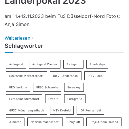
Länderpokal 2023
am 11.+12.11.2023 beim TuS Düsseldorf-Nord Fotos:
Anja Simon
Weiterlesen
Schlagwörter
A-Jugend
A-Jugend Damen
B-Jugend
Bundesliga
Deutsche Meisterschaft
DRIV-Länderpokal
DRIV-Pokal
ERG Iserlohn
ERSC Schwerte
Eurockey
Europameisterschaft
Events
Fotografie
GRSC Mönchengladbach
HSV Krefeld
IGR Remscheid
Junioren
Nationalmannschaft
Play-off
Projektteam Holland