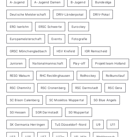
A-Jugend
A-Jugend Damen
B-Jugend
Bundesliga
Deutsche Meisterschaft
DRIV-Länderpokal
DRIV-Pokal
ERG Iserlohn
ERSC Schwerte
Eurockey
Europameisterschaft
Events
Fotografie
GRSC Mönchengladbach
HSV Krefeld
IGR Remscheid
Junioren
Nationalmannschaft
Play-off
Projektteam Holland
RESG Walsum
RHC Recklinghausen
Rollhockey
Rollkunstlauf
RSC Chemnitz
RSC Cronenberg
RSC Darmstadt
RSC Gera
SC Bison Calenberg
SC Moskitos Wuppertal
SG Blue Angels
SG Hessen
SGR Darmstadt
SG Wuppertal
SK Germania Herringen
TuS Düsseldorf-Nord
U9
U11
U13
U15
U17
U17w
VfL Hüls
Wettbewerb