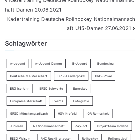
Beitragsnavigation
haft Damen 20.06.2021
Kadertraining Deutsche Rollhockey Nationalmannsch
aft U15-Damen 27.06.2021
Schlagwörter
A-Jugend
A-Jugend Damen
B-Jugend
Bundesliga
Deutsche Meisterschaft
DRIV-Länderpokal
DRIV-Pokal
ERG Iserlohn
ERSC Schwerte
Eurockey
Europameisterschaft
Events
Fotografie
GRSC Mönchengladbach
HSV Krefeld
IGR Remscheid
Junioren
Nationalmannschaft
Play-off
Projektteam Holland
RESG Walsum
RHC Recklinghausen
Rollhockey
Rollkunstlauf