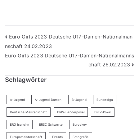
Beitragsnavigation
Euro Girls 2023 Deutsche U17-Damen-Nationalman
nschaft 24.02.2023
Euro Girls 2023 Deutsche U17-Damen-Nationalmanns
chaft 26.02.2023
Schlagwörter
A-Jugend
A-Jugend Damen
B-Jugend
Bundesliga
Deutsche Meisterschaft
DRIV-Länderpokal
DRIV-Pokal
ERG Iserlohn
ERSC Schwerte
Eurockey
Europameisterschaft
Events
Fotografie