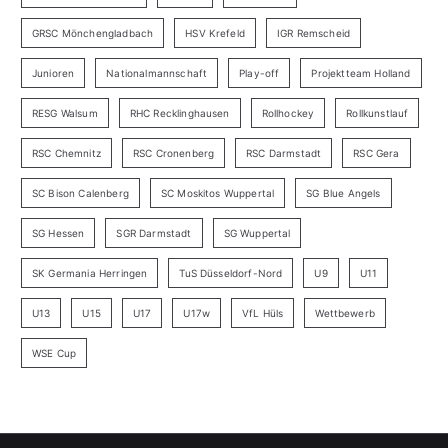
GRSC Mönchengladbach
HSV Krefeld
IGR Remscheid
Junioren
Nationalmannschaft
Play-off
Projektteam Holland
RESG Walsum
RHC Recklinghausen
Rollhockey
Rollkunstlauf
RSC Chemnitz
RSC Cronenberg
RSC Darmstadt
RSC Gera
SC Bison Calenberg
SC Moskitos Wuppertal
SG Blue Angels
SG Hessen
SGR Darmstadt
SG Wuppertal
SK Germania Herringen
TuS Düsseldorf-Nord
U9
U11
U13
U15
U17
U17w
VfL Hüls
Wettbewerb
WSE Cup