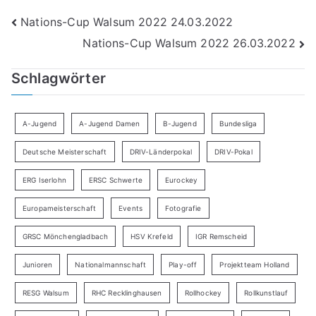
Beitragsnavigation
Nations-Cup Walsum 2022 24.03.2022
Nations-Cup Walsum 2022 26.03.2022
Schlagwörter
A-Jugend
A-Jugend Damen
B-Jugend
Bundesliga
Deutsche Meisterschaft
DRIV-Länderpokal
DRIV-Pokal
ERG Iserlohn
ERSC Schwerte
Eurockey
Europameisterschaft
Events
Fotografie
GRSC Mönchengladbach
HSV Krefeld
IGR Remscheid
Junioren
Nationalmannschaft
Play-off
Projektteam Holland
RESG Walsum
RHC Recklinghausen
Rollhockey
Rollkunstlauf