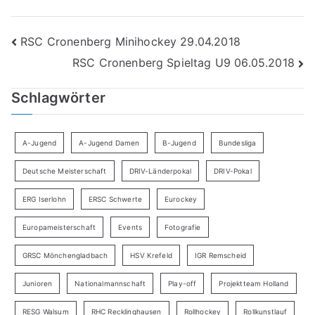
Beitragsnavigation
RSC Cronenberg Minihockey 29.04.2018
RSC Cronenberg Spieltag U9 06.05.2018
Schlagwörter
A-Jugend
A-Jugend Damen
B-Jugend
Bundesliga
Deutsche Meisterschaft
DRIV-Länderpokal
DRIV-Pokal
ERG Iserlohn
ERSC Schwerte
Eurockey
Europameisterschaft
Events
Fotografie
GRSC Mönchengladbach
HSV Krefeld
IGR Remscheid
Junioren
Nationalmannschaft
Play-off
Projektteam Holland
RESG Walsum
RHC Recklinghausen
Rollhockey
Rollkunstlauf