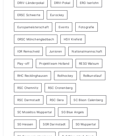
DRIV-Länderpokal
DRIV-Pokal
ERG Iserlohn
ERSC Schwerte
Eurockey
Europameisterschaft
Events
Fotografie
GRSC Mönchengladbach
HSV Krefeld
IGR Remscheid
Junioren
Nationalmannschaft
Play-off
Projektteam Holland
RESG Walsum
RHC Recklinghausen
Rollhockey
Rollkunstlauf
RSC Chemnitz
RSC Cronenberg
RSC Darmstadt
RSC Gera
SC Bison Calenberg
SC Moskitos Wuppertal
SG Blue Angels
SG Hessen
SGR Darmstadt
SG Wuppertal