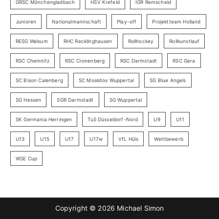
GRSC Mönchengladbach
HSV Krefeld
IGR Remscheid
Junioren
Nationalmannschaft
Play-off
Projektteam Holland
RESG Walsum
RHC Recklinghausen
Rollhockey
Rollkunstlauf
RSC Chemnitz
RSC Cronenberg
RSC Darmstadt
RSC Gera
SC Bison Calenberg
SC Moskitos Wuppertal
SG Blue Angels
SG Hessen
SGR Darmstadt
SG Wuppertal
SK Germania Herringen
TuS Düsseldorf-Nord
U9
U11
U13
U15
U17
U17w
VfL Hüls
Wettbewerb
WSE Cup
Copyright © 2026
Michael Simon