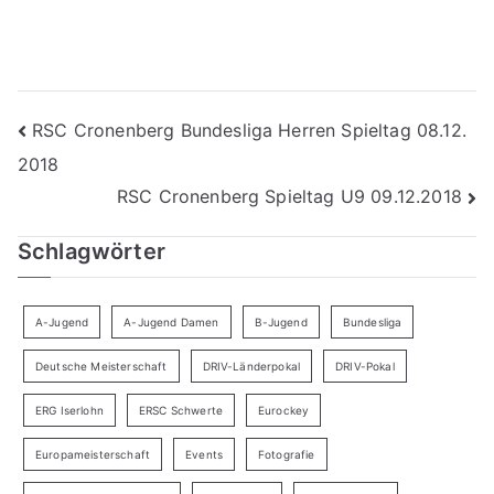
Beitragsnavigation
RSC Cronenberg Bundesliga Herren Spieltag 08.12.
2018
RSC Cronenberg Spieltag U9 09.12.2018
Schlagwörter
A-Jugend
A-Jugend Damen
B-Jugend
Bundesliga
Deutsche Meisterschaft
DRIV-Länderpokal
DRIV-Pokal
ERG Iserlohn
ERSC Schwerte
Eurockey
Europameisterschaft
Events
Fotografie