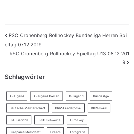
Beitragsnavigation
RSC Cronenberg Rollhockey Bundesliga Herren Spi
eltag 07.12.2019
RSC Cronenberg Rollhockey Spieltag U13 08.12.201
9
Schlagwörter
A-Jugend
A-Jugend Damen
B-Jugend
Bundesliga
Deutsche Meisterschaft
DRIV-Länderpokal
DRIV-Pokal
ERG Iserlohn
ERSC Schwerte
Eurockey
Europameisterschaft
Events
Fotografie