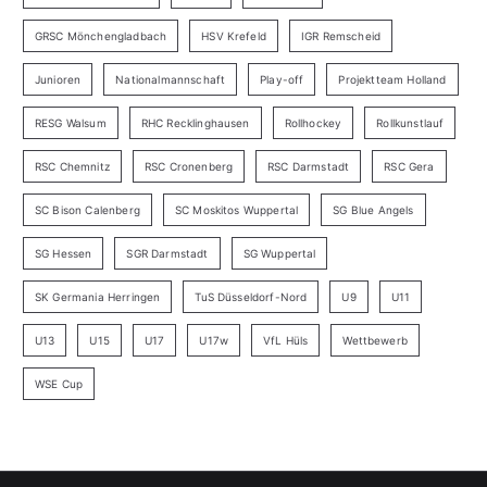
GRSC Mönchengladbach
HSV Krefeld
IGR Remscheid
Junioren
Nationalmannschaft
Play-off
Projektteam Holland
RESG Walsum
RHC Recklinghausen
Rollhockey
Rollkunstlauf
RSC Chemnitz
RSC Cronenberg
RSC Darmstadt
RSC Gera
SC Bison Calenberg
SC Moskitos Wuppertal
SG Blue Angels
SG Hessen
SGR Darmstadt
SG Wuppertal
SK Germania Herringen
TuS Düsseldorf-Nord
U9
U11
U13
U15
U17
U17w
VfL Hüls
Wettbewerb
WSE Cup