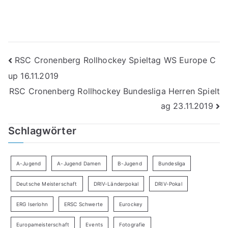
Beitragsnavigation
RSC Cronenberg Rollhockey Spieltag WS Europe C
up 16.11.2019
RSC Cronenberg Rollhockey Bundesliga Herren Spielt
ag 23.11.2019
Schlagwörter
A-Jugend
A-Jugend Damen
B-Jugend
Bundesliga
Deutsche Meisterschaft
DRIV-Länderpokal
DRIV-Pokal
ERG Iserlohn
ERSC Schwerte
Eurockey
Europameisterschaft
Events
Fotografie