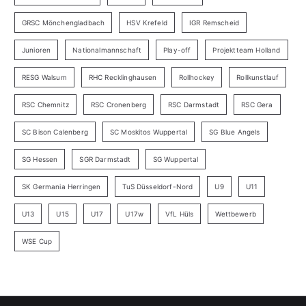
GRSC Mönchengladbach
HSV Krefeld
IGR Remscheid
Junioren
Nationalmannschaft
Play-off
Projektteam Holland
RESG Walsum
RHC Recklinghausen
Rollhockey
Rollkunstlauf
RSC Chemnitz
RSC Cronenberg
RSC Darmstadt
RSC Gera
SC Bison Calenberg
SC Moskitos Wuppertal
SG Blue Angels
SG Hessen
SGR Darmstadt
SG Wuppertal
SK Germania Herringen
TuS Düsseldorf-Nord
U9
U11
U13
U15
U17
U17w
VfL Hüls
Wettbewerb
WSE Cup