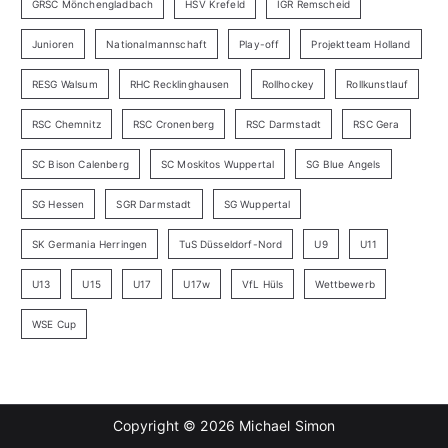
GRSC Mönchengladbach
HSV Krefeld
IGR Remscheid
Junioren
Nationalmannschaft
Play-off
Projektteam Holland
RESG Walsum
RHC Recklinghausen
Rollhockey
Rollkunstlauf
RSC Chemnitz
RSC Cronenberg
RSC Darmstadt
RSC Gera
SC Bison Calenberg
SC Moskitos Wuppertal
SG Blue Angels
SG Hessen
SGR Darmstadt
SG Wuppertal
SK Germania Herringen
TuS Düsseldorf-Nord
U9
U11
U13
U15
U17
U17w
VfL Hüls
Wettbewerb
WSE Cup
Copyright © 2026
Michael Simon