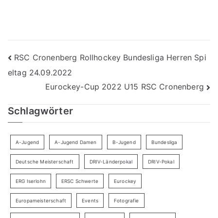
Beitragsnavigation
RSC Cronenberg Rollhockey Bundesliga Herren Spi
eltag 24.09.2022
Eurockey-Cup 2022 U15 RSC Cronenberg
Schlagwörter
A-Jugend
A-Jugend Damen
B-Jugend
Bundesliga
Deutsche Meisterschaft
DRIV-Länderpokal
DRIV-Pokal
ERG Iserlohn
ERSC Schwerte
Eurockey
Europameisterschaft
Events
Fotografie