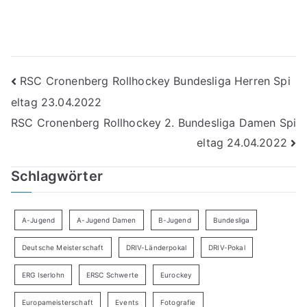
Beitragsnavigation
RSC Cronenberg Rollhockey Bundesliga Herren Spi
eltag 23.04.2022
RSC Cronenberg Rollhockey 2. Bundesliga Damen Spi
eltag 24.04.2022
Schlagwörter
A-Jugend
A-Jugend Damen
B-Jugend
Bundesliga
Deutsche Meisterschaft
DRIV-Länderpokal
DRIV-Pokal
ERG Iserlohn
ERSC Schwerte
Eurockey
Europameisterschaft
Events
Fotografie