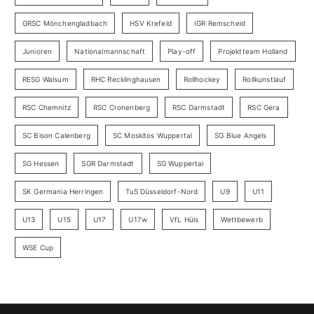
GRSC Mönchengladbach
HSV Krefeld
IGR Remscheid
Junioren
Nationalmannschaft
Play-off
Projektteam Holland
RESG Walsum
RHC Recklinghausen
Rollhockey
Rollkunstlauf
RSC Chemnitz
RSC Cronenberg
RSC Darmstadt
RSC Gera
SC Bison Calenberg
SC Moskitos Wuppertal
SG Blue Angels
SG Hessen
SGR Darmstadt
SG Wuppertal
SK Germania Herringen
TuS Düsseldorf-Nord
U9
U11
U13
U15
U17
U17w
VfL Hüls
Wettbewerb
WSE Cup