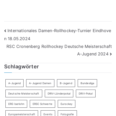
Beitragsnavigation
Internationales Damen-Rollhockey-Turnier Eindhove
n 18.05.2024
RSC Cronenberg Rollhockey Deutsche Meisterschaft
A-Jugend 2024
Schlagwörter
A-Jugend
A-Jugend Damen
B-Jugend
Bundesliga
Deutsche Meisterschaft
DRIV-Länderpokal
DRIV-Pokal
ERG Iserlohn
ERSC Schwerte
Eurockey
Europameisterschaft
Events
Fotografie