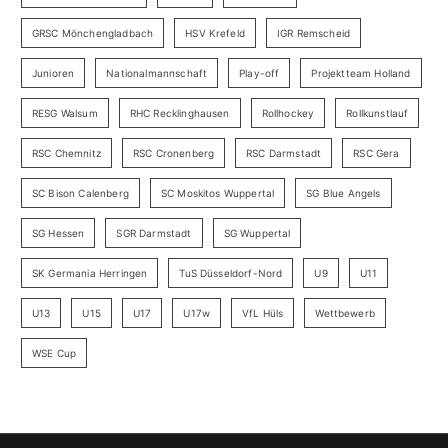
GRSC Mönchengladbach
HSV Krefeld
IGR Remscheid
Junioren
Nationalmannschaft
Play-off
Projektteam Holland
RESG Walsum
RHC Recklinghausen
Rollhockey
Rollkunstlauf
RSC Chemnitz
RSC Cronenberg
RSC Darmstadt
RSC Gera
SC Bison Calenberg
SC Moskitos Wuppertal
SG Blue Angels
SG Hessen
SGR Darmstadt
SG Wuppertal
SK Germania Herringen
TuS Düsseldorf-Nord
U9
U11
U13
U15
U17
U17w
VfL Hüls
Wettbewerb
WSE Cup