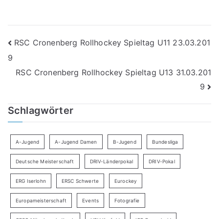
Beitragsnavigation
RSC Cronenberg Rollhockey Spieltag U11 23.03.201
9
RSC Cronenberg Rollhockey Spieltag U13 31.03.201
9
Schlagwörter
A-Jugend
A-Jugend Damen
B-Jugend
Bundesliga
Deutsche Meisterschaft
DRIV-Länderpokal
DRIV-Pokal
ERG Iserlohn
ERSC Schwerte
Eurockey
Europameisterschaft
Events
Fotografie