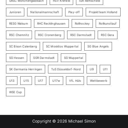
GRSC Mönchengladbach
HSV Krefeld
IGR Remscheid
Junioren
Nationalmannschaft
Play-off
Projektteam Holland
RESG Walsum
RHC Recklinghausen
Rollhockey
Rollkunstlauf
RSC Chemnitz
RSC Cronenberg
RSC Darmstadt
RSC Gera
SC Bison Calenberg
SC Moskitos Wuppertal
SG Blue Angels
SG Hessen
SGR Darmstadt
SG Wuppertal
SK Germania Herringen
TuS Düsseldorf-Nord
U9
U11
U13
U15
U17
U17w
VfL Hüls
Wettbewerb
WSE Cup
Copyright © 2026
Michael Simon