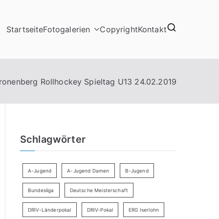
Startseite
Fotogalerien
Copyright
Kontakt
onenberg Rollhockey Spieltag U13 24.02.2019
Schlagwörter
A-Jugend
A-Jugend Damen
B-Jugend
Bundesliga
Deutsche Meisterschaft
DRIV-Länderpokal
DRIV-Pokal
ERG Iserlohn