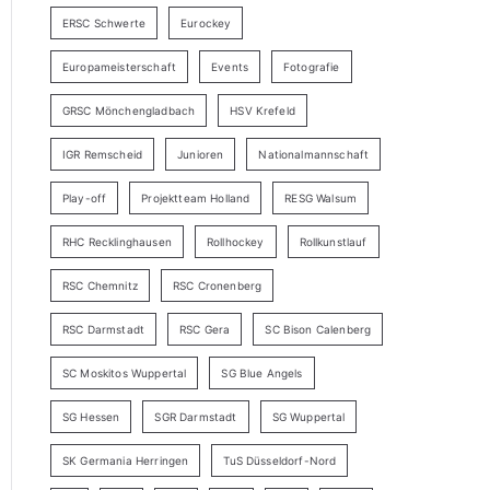
ERSC Schwerte
Eurockey
Europameisterschaft
Events
Fotografie
GRSC Mönchengladbach
HSV Krefeld
IGR Remscheid
Junioren
Nationalmannschaft
Play-off
Projektteam Holland
RESG Walsum
RHC Recklinghausen
Rollhockey
Rollkunstlauf
RSC Chemnitz
RSC Cronenberg
RSC Darmstadt
RSC Gera
SC Bison Calenberg
SC Moskitos Wuppertal
SG Blue Angels
SG Hessen
SGR Darmstadt
SG Wuppertal
SK Germania Herringen
TuS Düsseldorf-Nord