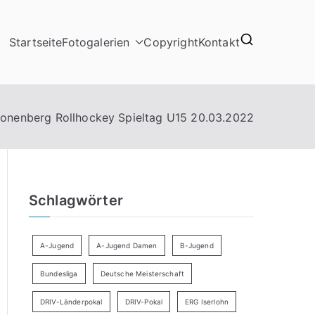
Startseite
Fotogalerien
Copyright
Kontakt
onenberg Rollhockey Spieltag U15 20.03.2022
Schlagwörter
A-Jugend
A-Jugend Damen
B-Jugend
Bundesliga
Deutsche Meisterschaft
DRIV-Länderpokal
DRIV-Pokal
ERG Iserlohn