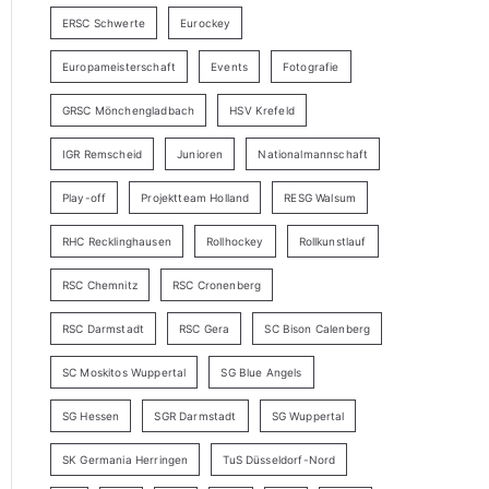
ERSC Schwerte
Eurockey
Europameisterschaft
Events
Fotografie
GRSC Mönchengladbach
HSV Krefeld
IGR Remscheid
Junioren
Nationalmannschaft
Play-off
Projektteam Holland
RESG Walsum
RHC Recklinghausen
Rollhockey
Rollkunstlauf
RSC Chemnitz
RSC Cronenberg
RSC Darmstadt
RSC Gera
SC Bison Calenberg
SC Moskitos Wuppertal
SG Blue Angels
SG Hessen
SGR Darmstadt
SG Wuppertal
SK Germania Herringen
TuS Düsseldorf-Nord