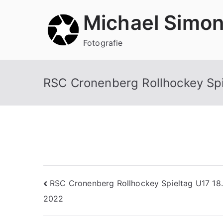
Zum
Michael Simo
Inhalt
springen
Fotografie
RSC Cronenberg Rollhockey Sp
Beitragsnavigation
RSC Cronenberg Rollhockey Spieltag U17 18.
2022