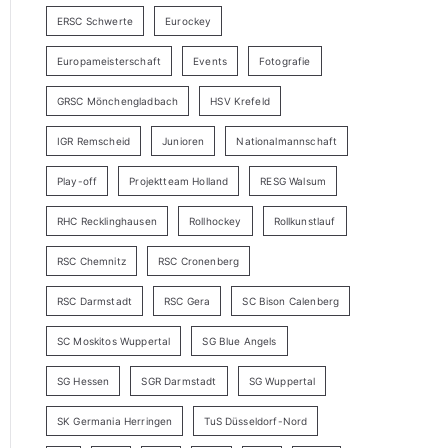
ERSC Schwerte
Eurockey
Europameisterschaft
Events
Fotografie
GRSC Mönchengladbach
HSV Krefeld
IGR Remscheid
Junioren
Nationalmannschaft
Play-off
Projektteam Holland
RESG Walsum
RHC Recklinghausen
Rollhockey
Rollkunstlauf
RSC Chemnitz
RSC Cronenberg
RSC Darmstadt
RSC Gera
SC Bison Calenberg
SC Moskitos Wuppertal
SG Blue Angels
SG Hessen
SGR Darmstadt
SG Wuppertal
SK Germania Herringen
TuS Düsseldorf-Nord