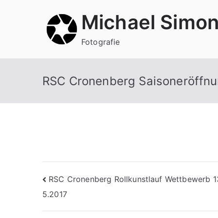
Zum
Michael Simo
Inhalt
springen
Fotografie
RSC Cronenberg Saisoneröffn
Beitragsnavigation
RSC Cronenberg Rollkunstlauf Wettbewerb 1
5.2017