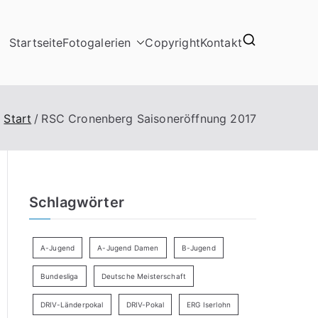
Startseite
Fotogalerien
Copyright
Kontakt
Start
RSC Cronenberg Saisoneröffnung 2017
Schlagwörter
A-Jugend
A-Jugend Damen
B-Jugend
Bundesliga
Deutsche Meisterschaft
DRIV-Länderpokal
DRIV-Pokal
ERG Iserlohn