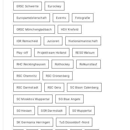
ERSC Schwerte
Eurockey
Europameisterschaft
Events
Fotografie
GRSC Mönchengladbach
HSV Krefeld
IGR Remscheid
Junioren
Nationalmannschaft
Play-off
Projektteam Holland
RESG Walsum
RHC Recklinghausen
Rollhockey
Rollkunstlauf
RSC Chemnitz
RSC Cronenberg
RSC Darmstadt
RSC Gera
SC Bison Calenberg
SC Moskitos Wuppertal
SG Blue Angels
SG Hessen
SGR Darmstadt
SG Wuppertal
SK Germania Herringen
TuS Düsseldorf-Nord