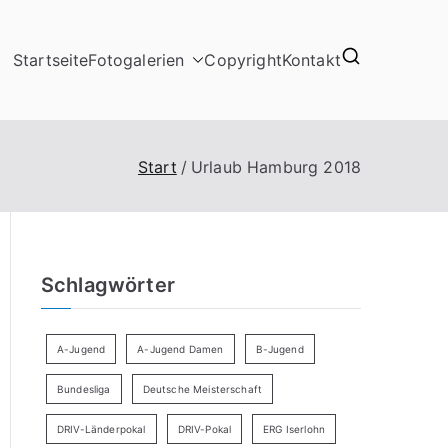
Startseite
Fotogalerien
Copyright
Kontakt
Start
Urlaub Hamburg 2018
Schlagwörter
A-Jugend
A-Jugend Damen
B-Jugend
Bundesliga
Deutsche Meisterschaft
DRIV-Länderpokal
DRIV-Pokal
ERG Iserlohn