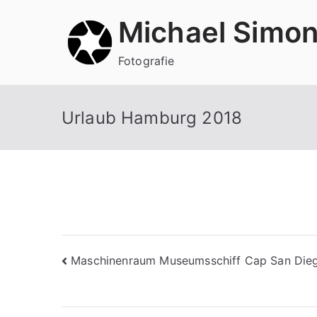
Zum
Michael Simo
Inhalt
springen
Fotografie
Urlaub Hamburg 2018
Beitragsnavigation
Maschinenraum Museumsschiff Cap San Die