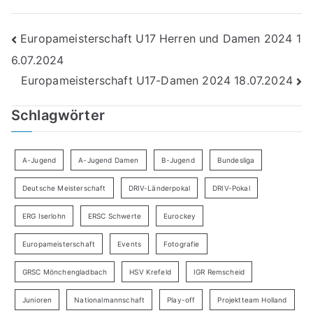
Beitragsnavigation
Europameisterschaft U17 Herren und Damen 2024 1
6.07.2024
Europameisterschaft U17-Damen 2024 18.07.2024
Schlagwörter
A-Jugend
A-Jugend Damen
B-Jugend
Bundesliga
Deutsche Meisterschaft
DRIV-Länderpokal
DRIV-Pokal
ERG Iserlohn
ERSC Schwerte
Eurockey
Europameisterschaft
Events
Fotografie
GRSC Mönchengladbach
HSV Krefeld
IGR Remscheid
Junioren
Nationalmannschaft
Play-off
Projektteam Holland