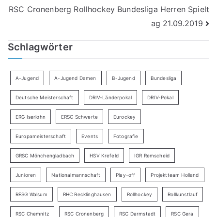
RSC Cronenberg Rollhockey Bundesliga Herren Spielt
ag 21.09.2019
Schlagwörter
A-Jugend
A-Jugend Damen
B-Jugend
Bundesliga
Deutsche Meisterschaft
DRIV-Länderpokal
DRIV-Pokal
ERG Iserlohn
ERSC Schwerte
Eurockey
Europameisterschaft
Events
Fotografie
GRSC Mönchengladbach
HSV Krefeld
IGR Remscheid
Junioren
Nationalmannschaft
Play-off
Projektteam Holland
RESG Walsum
RHC Recklinghausen
Rollhockey
Rollkunstlauf
RSC Chemnitz
RSC Cronenberg
RSC Darmstadt
RSC Gera