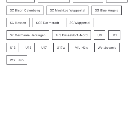
SC Bison Calenberg
SC Moskitos Wuppertal
SG Blue Angels
SG Hessen
SGR Darmstadt
SG Wuppertal
SK Germania Herringen
TuS Düsseldorf-Nord
U9
U11
U13
U15
U17
U17w
VfL Hüls
Wettbewerb
WSE Cup