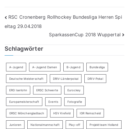
Beitragsnavigation
RSC Cronenberg Rollhockey Bundesliga Herren Spi
eltag 29.04.2018
SparkassenCup 2018 Wuppertal
Schlagwörter
A-Jugend
A-Jugend Damen
B-Jugend
Bundesliga
Deutsche Meisterschaft
DRIV-Länderpokal
DRIV-Pokal
ERG Iserlohn
ERSC Schwerte
Eurockey
Europameisterschaft
Events
Fotografie
GRSC Mönchengladbach
HSV Krefeld
IGR Remscheid
Junioren
Nationalmannschaft
Play-off
Projektteam Holland