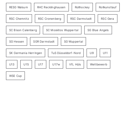
RESG Walsum
RHC Recklinghausen
Rollhockey
Rollkunstlauf
RSC Chemnitz
RSC Cronenberg
RSC Darmstadt
RSC Gera
SC Bison Calenberg
SC Moskitos Wuppertal
SG Blue Angels
SG Hessen
SGR Darmstadt
SG Wuppertal
SK Germania Herringen
TuS Düsseldorf-Nord
U9
U11
U13
U15
U17
U17w
VfL Hüls
Wettbewerb
WSE Cup