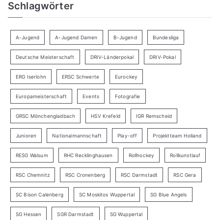
Schlagwörter
A-Jugend
A-Jugend Damen
B-Jugend
Bundesliga
Deutsche Meisterschaft
DRIV-Länderpokal
DRIV-Pokal
ERG Iserlohn
ERSC Schwerte
Eurockey
Europameisterschaft
Events
Fotografie
GRSC Mönchengladbach
HSV Krefeld
IGR Remscheid
Junioren
Nationalmannschaft
Play-off
Projektteam Holland
RESG Walsum
RHC Recklinghausen
Rollhockey
Rollkunstlauf
RSC Chemnitz
RSC Cronenberg
RSC Darmstadt
RSC Gera
SC Bison Calenberg
SC Moskitos Wuppertal
SG Blue Angels
SG Hessen
SGR Darmstadt
SG Wuppertal