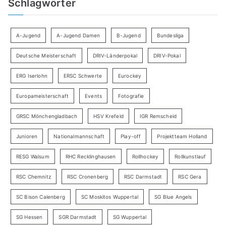
Schlagwörter
A-Jugend
A-Jugend Damen
B-Jugend
Bundesliga
Deutsche Meisterschaft
DRIV-Länderpokal
DRIV-Pokal
ERG Iserlohn
ERSC Schwerte
Eurockey
Europameisterschaft
Events
Fotografie
GRSC Mönchengladbach
HSV Krefeld
IGR Remscheid
Junioren
Nationalmannschaft
Play-off
Projektteam Holland
RESG Walsum
RHC Recklinghausen
Rollhockey
Rollkunstlauf
RSC Chemnitz
RSC Cronenberg
RSC Darmstadt
RSC Gera
SC Bison Calenberg
SC Moskitos Wuppertal
SG Blue Angels
SG Hessen
SGR Darmstadt
SG Wuppertal