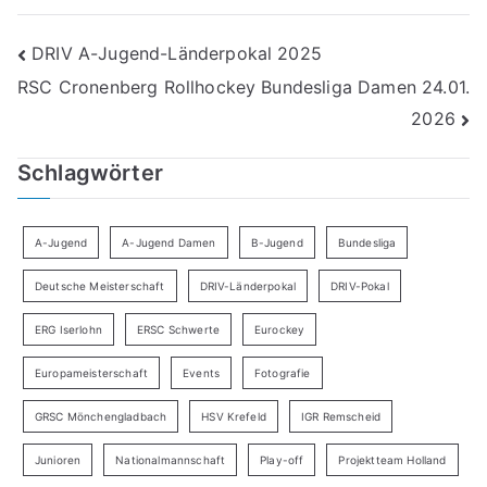
Beitragsnavigation
DRIV A-Jugend-Länderpokal 2025
RSC Cronenberg Rollhockey Bundesliga Damen 24.01.
2026
Schlagwörter
A-Jugend
A-Jugend Damen
B-Jugend
Bundesliga
Deutsche Meisterschaft
DRIV-Länderpokal
DRIV-Pokal
ERG Iserlohn
ERSC Schwerte
Eurockey
Europameisterschaft
Events
Fotografie
GRSC Mönchengladbach
HSV Krefeld
IGR Remscheid
Junioren
Nationalmannschaft
Play-off
Projektteam Holland