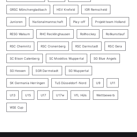
GRSC Mönchengladbach
HSV Krefeld
IGR Remscheid
Junioren
Nationalmannschaft
Play-off
Projektteam Holland
RESG Walsum
RHC Recklinghausen
Rollhockey
Rollkunstlauf
RSC Chemnitz
RSC Cronenberg
RSC Darmstadt
RSC Gera
SC Bison Calenberg
SC Moskitos Wuppertal
SG Blue Angels
SG Hessen
SGR Darmstadt
SG Wuppertal
SK Germania Herringen
TuS Düsseldorf-Nord
U9
U11
U13
U15
U17
U17w
VfL Hüls
Wettbewerb
WSE Cup