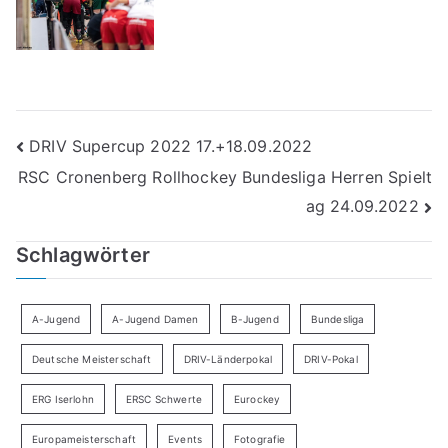
Beitragsnavigation
DRIV Supercup 2022 17.+18.09.2022
RSC Cronenberg Rollhockey Bundesliga Herren Spielt
ag 24.09.2022
Schlagwörter
A-Jugend
A-Jugend Damen
B-Jugend
Bundesliga
Deutsche Meisterschaft
DRIV-Länderpokal
DRIV-Pokal
ERG Iserlohn
ERSC Schwerte
Eurockey
Europameisterschaft
Events
Fotografie