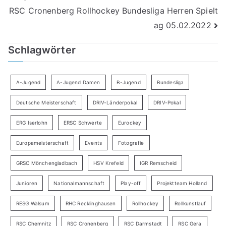
RSC Cronenberg Rollhockey Bundesliga Herren Spielt
ag 05.02.2022
Schlagwörter
A-Jugend
A-Jugend Damen
B-Jugend
Bundesliga
Deutsche Meisterschaft
DRIV-Länderpokal
DRIV-Pokal
ERG Iserlohn
ERSC Schwerte
Eurockey
Europameisterschaft
Events
Fotografie
GRSC Mönchengladbach
HSV Krefeld
IGR Remscheid
Junioren
Nationalmannschaft
Play-off
Projektteam Holland
RESG Walsum
RHC Recklinghausen
Rollhockey
Rollkunstlauf
RSC Chemnitz
RSC Cronenberg
RSC Darmstadt
RSC Gera