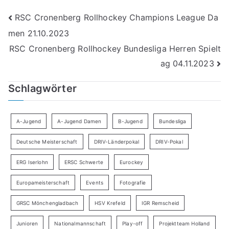
Beitragsnavigation
RSC Cronenberg Rollhockey Champions League Da
men 21.10.2023
RSC Cronenberg Rollhockey Bundesliga Herren Spielt
ag 04.11.2023
Schlagwörter
A-Jugend
A-Jugend Damen
B-Jugend
Bundesliga
Deutsche Meisterschaft
DRIV-Länderpokal
DRIV-Pokal
ERG Iserlohn
ERSC Schwerte
Eurockey
Europameisterschaft
Events
Fotografie
GRSC Mönchengladbach
HSV Krefeld
IGR Remscheid
Junioren
Nationalmannschaft
Play-off
Projektteam Holland