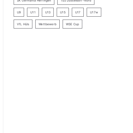
SK Germania Herringen
TuS Düsseldorf-Nord
U9
U11
U13
U15
U17
U17w
VfL Hüls
Wettbewerb
WSE Cup