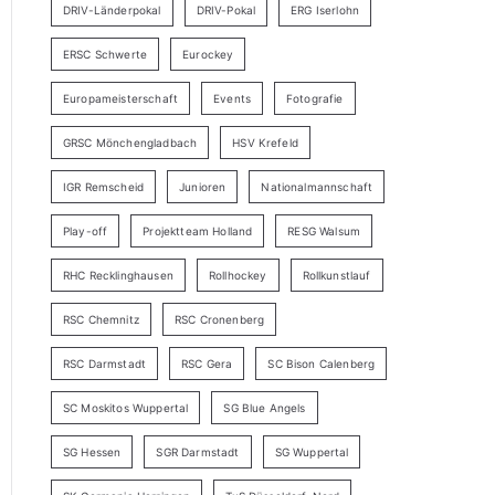
DRIV-Länderpokal
DRIV-Pokal
ERG Iserlohn
ERSC Schwerte
Eurockey
Europameisterschaft
Events
Fotografie
GRSC Mönchengladbach
HSV Krefeld
IGR Remscheid
Junioren
Nationalmannschaft
Play-off
Projektteam Holland
RESG Walsum
RHC Recklinghausen
Rollhockey
Rollkunstlauf
RSC Chemnitz
RSC Cronenberg
RSC Darmstadt
RSC Gera
SC Bison Calenberg
SC Moskitos Wuppertal
SG Blue Angels
SG Hessen
SGR Darmstadt
SG Wuppertal