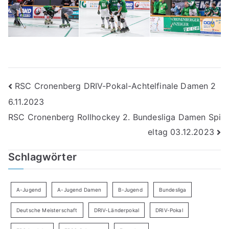
Beitragsnavigation
RSC Cronenberg DRIV-Pokal-Achtelfinale Damen 2
6.11.2023
RSC Cronenberg Rollhockey 2. Bundesliga Damen Spi
eltag 03.12.2023
Schlagwörter
A-Jugend
A-Jugend Damen
B-Jugend
Bundesliga
Deutsche Meisterschaft
DRIV-Länderpokal
DRIV-Pokal