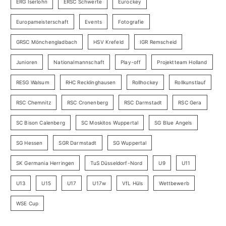
ERG Iserlohn
ERSC Schwerte
Eurockey
Europameisterschaft
Events
Fotografie
GRSC Mönchengladbach
HSV Krefeld
IGR Remscheid
Junioren
Nationalmannschaft
Play-off
Projektteam Holland
RESG Walsum
RHC Recklinghausen
Rollhockey
Rollkunstlauf
RSC Chemnitz
RSC Cronenberg
RSC Darmstadt
RSC Gera
SC Bison Calenberg
SC Moskitos Wuppertal
SG Blue Angels
SG Hessen
SGR Darmstadt
SG Wuppertal
SK Germania Herringen
TuS Düsseldorf-Nord
U9
U11
U13
U15
U17
U17w
VfL Hüls
Wettbewerb
WSE Cup