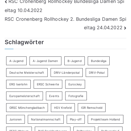
Beitragsnavigation
RSC Cronenberg Rollhockey Bundesliga Damen Spi
eltag 10.04.2022
RSC Cronenberg Rollhockey 2. Bundesliga Damen Spi
eltag 24.04.2022
Schlagwörter
A-Jugend
A-Jugend Damen
B-Jugend
Bundesliga
Deutsche Meisterschaft
DRIV-Länderpokal
DRIV-Pokal
ERG Iserlohn
ERSC Schwerte
Eurockey
Europameisterschaft
Events
Fotografie
GRSC Mönchengladbach
HSV Krefeld
IGR Remscheid
Junioren
Nationalmannschaft
Play-off
Projektteam Holland
RESG Walsum
RHC Recklinghausen
Rollhockey
Rollkunstlauf