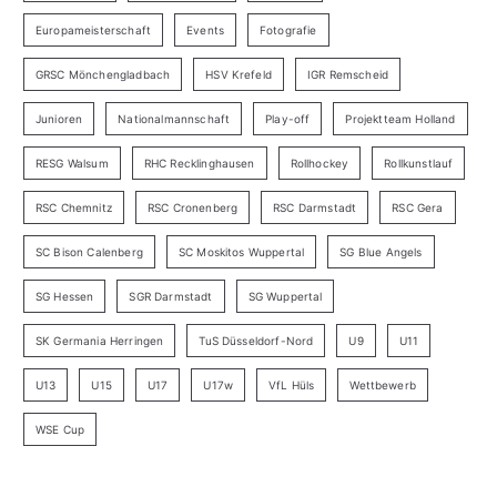
Europameisterschaft
Events
Fotografie
GRSC Mönchengladbach
HSV Krefeld
IGR Remscheid
Junioren
Nationalmannschaft
Play-off
Projektteam Holland
RESG Walsum
RHC Recklinghausen
Rollhockey
Rollkunstlauf
RSC Chemnitz
RSC Cronenberg
RSC Darmstadt
RSC Gera
SC Bison Calenberg
SC Moskitos Wuppertal
SG Blue Angels
SG Hessen
SGR Darmstadt
SG Wuppertal
SK Germania Herringen
TuS Düsseldorf-Nord
U9
U11
U13
U15
U17
U17w
VfL Hüls
Wettbewerb
WSE Cup