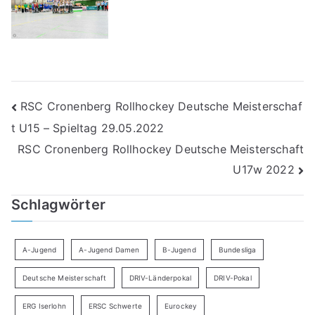
Beitragsnavigation
RSC Cronenberg Rollhockey Deutsche Meisterschaf
t U15 – Spieltag 29.05.2022
RSC Cronenberg Rollhockey Deutsche Meisterschaft
U17w 2022
Schlagwörter
A-Jugend
A-Jugend Damen
B-Jugend
Bundesliga
Deutsche Meisterschaft
DRIV-Länderpokal
DRIV-Pokal
ERG Iserlohn
ERSC Schwerte
Eurockey