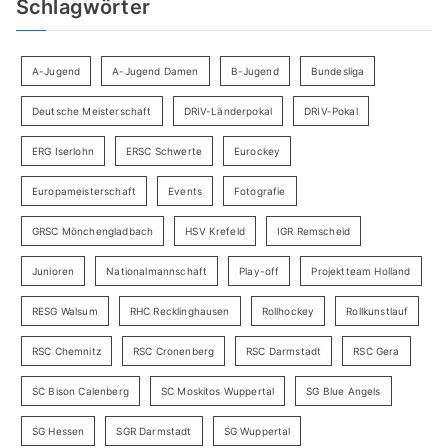
Schlagwörter
A-Jugend
A-Jugend Damen
B-Jugend
Bundesliga
Deutsche Meisterschaft
DRIV-Länderpokal
DRIV-Pokal
ERG Iserlohn
ERSC Schwerte
Eurockey
Europameisterschaft
Events
Fotografie
GRSC Mönchengladbach
HSV Krefeld
IGR Remscheid
Junioren
Nationalmannschaft
Play-off
Projektteam Holland
RESG Walsum
RHC Recklinghausen
Rollhockey
Rollkunstlauf
RSC Chemnitz
RSC Cronenberg
RSC Darmstadt
RSC Gera
SC Bison Calenberg
SC Moskitos Wuppertal
SG Blue Angels
SG Hessen
SGR Darmstadt
SG Wuppertal