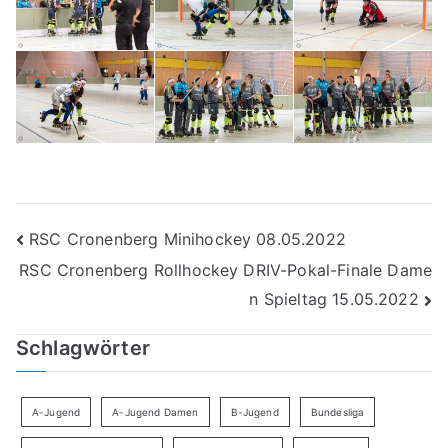
Beitragsnavigation
RSC Cronenberg Minihockey 08.05.2022
RSC Cronenberg Rollhockey DRIV-Pokal-Finale Dame
n Spieltag 15.05.2022
Schlagwörter
A-Jugend
A-Jugend Damen
B-Jugend
Bundesliga