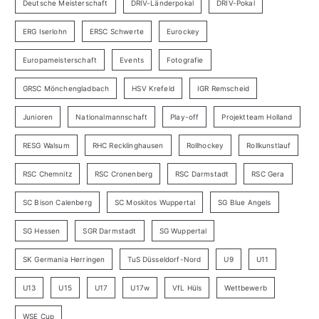
Deutsche Meisterschaft
DRIV-Länderpokal
DRIV-Pokal
ERG Iserlohn
ERSC Schwerte
Eurockey
Europameisterschaft
Events
Fotografie
GRSC Mönchengladbach
HSV Krefeld
IGR Remscheid
Junioren
Nationalmannschaft
Play-off
Projektteam Holland
RESG Walsum
RHC Recklinghausen
Rollhockey
Rollkunstlauf
RSC Chemnitz
RSC Cronenberg
RSC Darmstadt
RSC Gera
SC Bison Calenberg
SC Moskitos Wuppertal
SG Blue Angels
SG Hessen
SGR Darmstadt
SG Wuppertal
SK Germania Herringen
TuS Düsseldorf-Nord
U9
U11
U13
U15
U17
U17w
VfL Hüls
Wettbewerb
WSE Cup