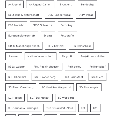
A-Jugend
A-Jugend Damen
B-Jugend
Bundesliga
Deutsche Meisterschaft
DRIV-Länderpokal
DRIV-Pokal
ERG Iserlohn
ERSC Schwerte
Eurockey
Europameisterschaft
Events
Fotografie
GRSC Mönchengladbach
HSV Krefeld
IGR Remscheid
Junioren
Nationalmannschaft
Play-off
Projektteam Holland
RESG Walsum
RHC Recklinghausen
Rollhockey
Rollkunstlauf
RSC Chemnitz
RSC Cronenberg
RSC Darmstadt
RSC Gera
SC Bison Calenberg
SC Moskitos Wuppertal
SG Blue Angels
SG Hessen
SGR Darmstadt
SG Wuppertal
SK Germania Herringen
TuS Düsseldorf-Nord
U9
U11