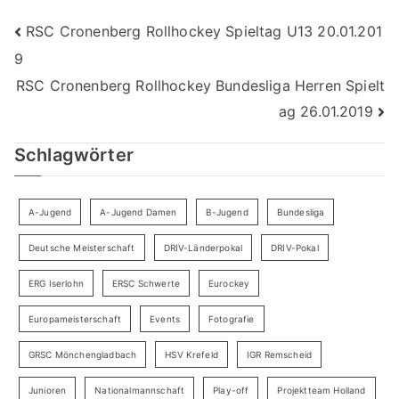
Beitragsnavigation
RSC Cronenberg Rollhockey Spieltag U13 20.01.201
9
RSC Cronenberg Rollhockey Bundesliga Herren Spielt
ag 26.01.2019
Schlagwörter
A-Jugend
A-Jugend Damen
B-Jugend
Bundesliga
Deutsche Meisterschaft
DRIV-Länderpokal
DRIV-Pokal
ERG Iserlohn
ERSC Schwerte
Eurockey
Europameisterschaft
Events
Fotografie
GRSC Mönchengladbach
HSV Krefeld
IGR Remscheid
Junioren
Nationalmannschaft
Play-off
Projektteam Holland