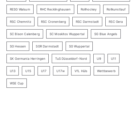
RESG Walsum
RHC Recklinghausen
Rollhockey
Rollkunstlauf
RSC Chemnitz
RSC Cronenberg
RSC Darmstadt
RSC Gera
SC Bison Calenberg
SC Moskitos Wuppertal
SG Blue Angels
SG Hessen
SGR Darmstadt
SG Wuppertal
SK Germania Herringen
TuS Düsseldorf-Nord
U9
U11
U13
U15
U17
U17w
VfL Hüls
Wettbewerb
WSE Cup