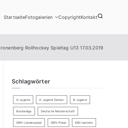
Startseite
Fotogalerien
Copyright
Kontakt
ronenberg Rollhockey Spieltag U13 17.03.2019
Schlagwörter
A-Jugend
A-Jugend Damen
B-Jugend
Bundesliga
Deutsche Meisterschaft
DRIV-Länderpokal
DRIV-Pokal
ERG Iserlohn