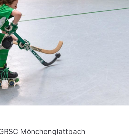
 GRSC Mönchenglattbach