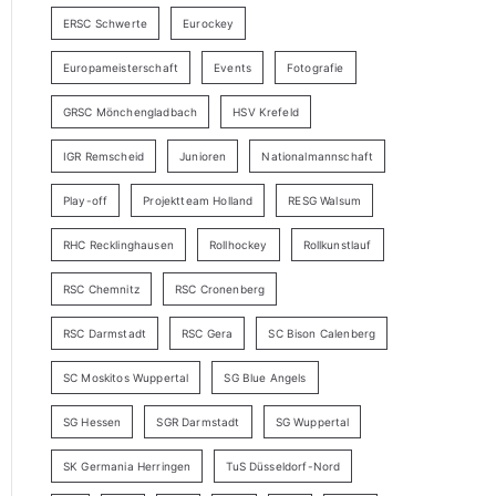
ERSC Schwerte
Eurockey
Europameisterschaft
Events
Fotografie
GRSC Mönchengladbach
HSV Krefeld
IGR Remscheid
Junioren
Nationalmannschaft
Play-off
Projektteam Holland
RESG Walsum
RHC Recklinghausen
Rollhockey
Rollkunstlauf
RSC Chemnitz
RSC Cronenberg
RSC Darmstadt
RSC Gera
SC Bison Calenberg
SC Moskitos Wuppertal
SG Blue Angels
SG Hessen
SGR Darmstadt
SG Wuppertal
SK Germania Herringen
TuS Düsseldorf-Nord