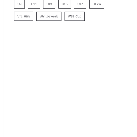
U9
U11
U13
U15
U17
U17w
VfL Hüls
Wettbewerb
WSE Cup