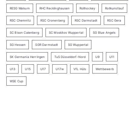
RESG Walsum
RHC Recklinghausen
Rollhockey
Rollkunstlauf
RSC Chemnitz
RSC Cronenberg
RSC Darmstadt
RSC Gera
SC Bison Calenberg
SC Moskitos Wuppertal
SG Blue Angels
SG Hessen
SGR Darmstadt
SG Wuppertal
SK Germania Herringen
TuS Düsseldorf-Nord
U9
U11
U13
U15
U17
U17w
VfL Hüls
Wettbewerb
WSE Cup