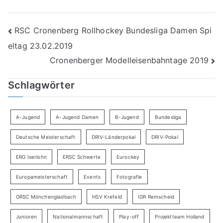
Beitragsnavigation
RSC Cronenberg Rollhockey Bundesliga Damen Spi
eltag 23.02.2019
Cronenberger Modelleisenbahntage 2019
Schlagwörter
A-Jugend
A-Jugend Damen
B-Jugend
Bundesliga
Deutsche Meisterschaft
DRIV-Länderpokal
DRIV-Pokal
ERG Iserlohn
ERSC Schwerte
Eurockey
Europameisterschaft
Events
Fotografie
GRSC Mönchengladbach
HSV Krefeld
IGR Remscheid
Junioren
Nationalmannschaft
Play-off
Projektteam Holland