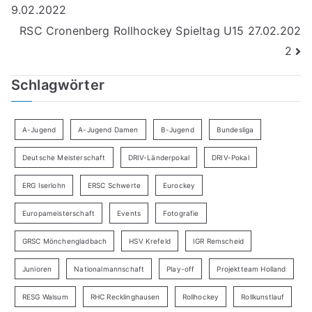
9.02.2022
RSC Cronenberg Rollhockey Spieltag U15 27.02.202
2
Schlagwörter
A-Jugend
A-Jugend Damen
B-Jugend
Bundesliga
Deutsche Meisterschaft
DRIV-Länderpokal
DRIV-Pokal
ERG Iserlohn
ERSC Schwerte
Eurockey
Europameisterschaft
Events
Fotografie
GRSC Mönchengladbach
HSV Krefeld
IGR Remscheid
Junioren
Nationalmannschaft
Play-off
Projektteam Holland
RESG Walsum
RHC Recklinghausen
Rollhockey
Rollkunstlauf