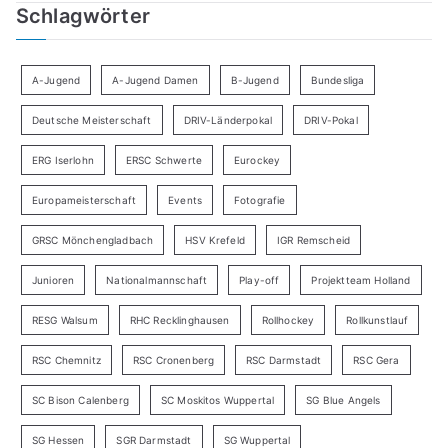
Schlagwörter
A-Jugend
A-Jugend Damen
B-Jugend
Bundesliga
Deutsche Meisterschaft
DRIV-Länderpokal
DRIV-Pokal
ERG Iserlohn
ERSC Schwerte
Eurockey
Europameisterschaft
Events
Fotografie
GRSC Mönchengladbach
HSV Krefeld
IGR Remscheid
Junioren
Nationalmannschaft
Play-off
Projektteam Holland
RESG Walsum
RHC Recklinghausen
Rollhockey
Rollkunstlauf
RSC Chemnitz
RSC Cronenberg
RSC Darmstadt
RSC Gera
SC Bison Calenberg
SC Moskitos Wuppertal
SG Blue Angels
SG Hessen
SGR Darmstadt
SG Wuppertal