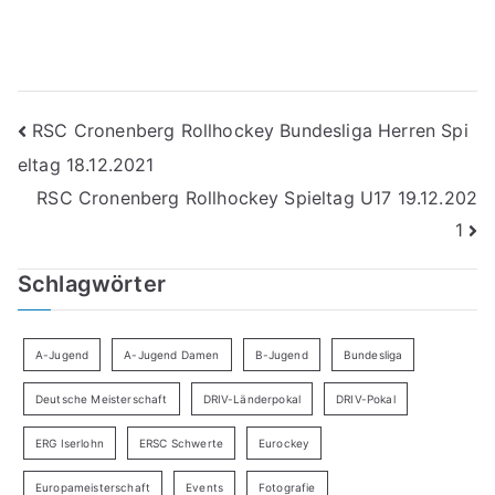
Beitragsnavigation
RSC Cronenberg Rollhockey Bundesliga Herren Spi
eltag 18.12.2021
RSC Cronenberg Rollhockey Spieltag U17 19.12.202
1
Schlagwörter
A-Jugend
A-Jugend Damen
B-Jugend
Bundesliga
Deutsche Meisterschaft
DRIV-Länderpokal
DRIV-Pokal
ERG Iserlohn
ERSC Schwerte
Eurockey
Europameisterschaft
Events
Fotografie