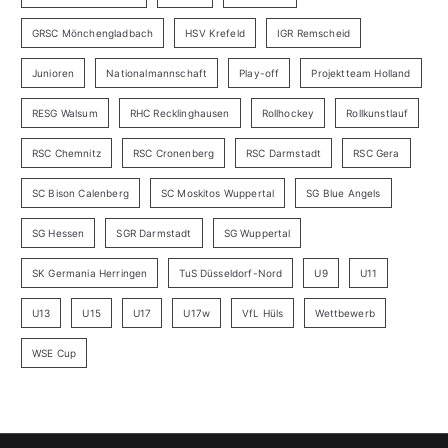
GRSC Mönchengladbach
HSV Krefeld
IGR Remscheid
Junioren
Nationalmannschaft
Play-off
Projektteam Holland
RESG Walsum
RHC Recklinghausen
Rollhockey
Rollkunstlauf
RSC Chemnitz
RSC Cronenberg
RSC Darmstadt
RSC Gera
SC Bison Calenberg
SC Moskitos Wuppertal
SG Blue Angels
SG Hessen
SGR Darmstadt
SG Wuppertal
SK Germania Herringen
TuS Düsseldorf-Nord
U9
U11
U13
U15
U17
U17w
VfL Hüls
Wettbewerb
WSE Cup