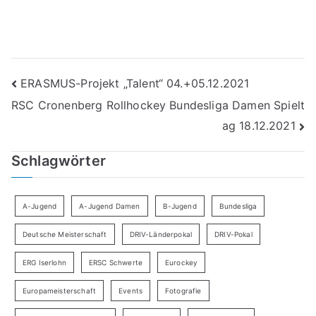
Beitragsnavigation
ERASMUS-Projekt „Talent“ 04.+05.12.2021
RSC Cronenberg Rollhockey Bundesliga Damen Spielt
ag 18.12.2021
Schlagwörter
A-Jugend
A-Jugend Damen
B-Jugend
Bundesliga
Deutsche Meisterschaft
DRIV-Länderpokal
DRIV-Pokal
ERG Iserlohn
ERSC Schwerte
Eurockey
Europameisterschaft
Events
Fotografie