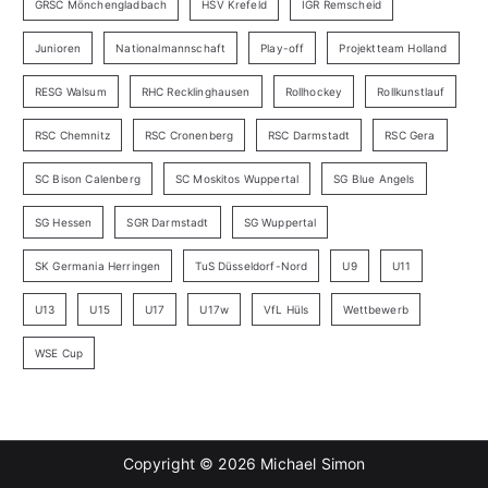
GRSC Mönchengladbach
HSV Krefeld
IGR Remscheid
Junioren
Nationalmannschaft
Play-off
Projektteam Holland
RESG Walsum
RHC Recklinghausen
Rollhockey
Rollkunstlauf
RSC Chemnitz
RSC Cronenberg
RSC Darmstadt
RSC Gera
SC Bison Calenberg
SC Moskitos Wuppertal
SG Blue Angels
SG Hessen
SGR Darmstadt
SG Wuppertal
SK Germania Herringen
TuS Düsseldorf-Nord
U9
U11
U13
U15
U17
U17w
VfL Hüls
Wettbewerb
WSE Cup
Copyright © 2026
Michael Simon