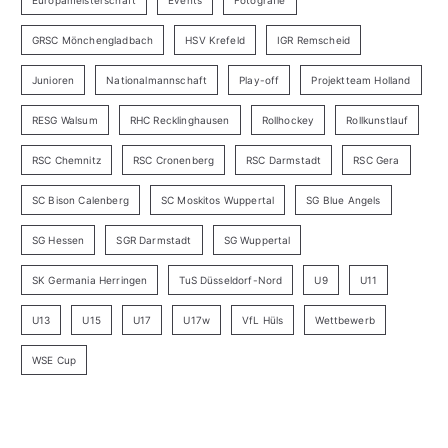
GRSC Mönchengladbach
HSV Krefeld
IGR Remscheid
Junioren
Nationalmannschaft
Play-off
Projektteam Holland
RESG Walsum
RHC Recklinghausen
Rollhockey
Rollkunstlauf
RSC Chemnitz
RSC Cronenberg
RSC Darmstadt
RSC Gera
SC Bison Calenberg
SC Moskitos Wuppertal
SG Blue Angels
SG Hessen
SGR Darmstadt
SG Wuppertal
SK Germania Herringen
TuS Düsseldorf-Nord
U9
U11
U13
U15
U17
U17w
VfL Hüls
Wettbewerb
WSE Cup