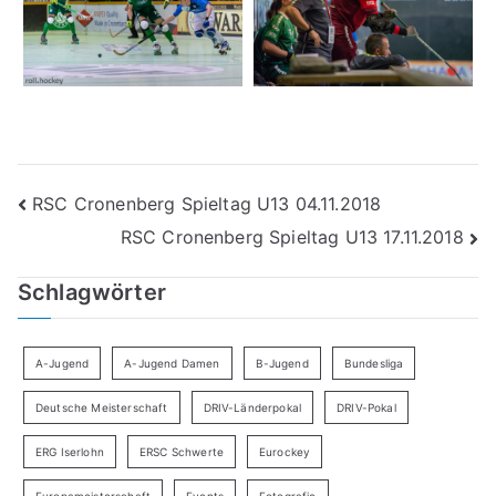
Beitragsnavigation
RSC Cronenberg Spieltag U13 04.11.2018
RSC Cronenberg Spieltag U13 17.11.2018
Schlagwörter
A-Jugend
A-Jugend Damen
B-Jugend
Bundesliga
Deutsche Meisterschaft
DRIV-Länderpokal
DRIV-Pokal
ERG Iserlohn
ERSC Schwerte
Eurockey
Europameisterschaft
Events
Fotografie