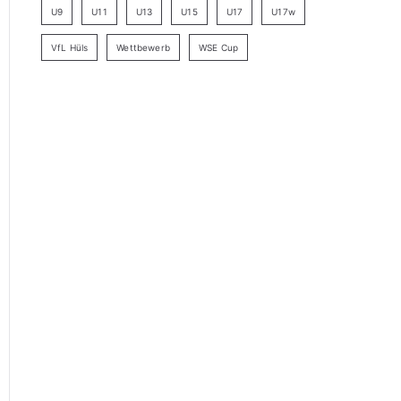
U9
U11
U13
U15
U17
U17w
VfL Hüls
Wettbewerb
WSE Cup