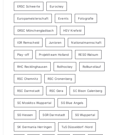
ERSC Schwerte
Eurockey
Europameisterschaft
Events
Fotografie
GRSC Mönchengladbach
HSV Krefeld
IGR Remscheid
Junioren
Nationalmannschaft
Play-off
Projektteam Holland
RESG Walsum
RHC Recklinghausen
Rollhockey
Rollkunstlauf
RSC Chemnitz
RSC Cronenberg
RSC Darmstadt
RSC Gera
SC Bison Calenberg
SC Moskitos Wuppertal
SG Blue Angels
SG Hessen
SGR Darmstadt
SG Wuppertal
SK Germania Herringen
TuS Düsseldorf-Nord