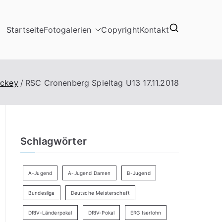
Startseite
Fotogalerien
Copyright
Kontakt
ockey
RSC Cronenberg Spieltag U13 17.11.2018
Schlagwörter
A-Jugend
A-Jugend Damen
B-Jugend
Bundesliga
Deutsche Meisterschaft
DRIV-Länderpokal
DRIV-Pokal
ERG Iserlohn